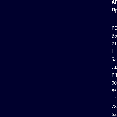
A
Op
P
Bo
71
l
Sa
Ju
P
00
85
+
78
52