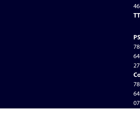
46
T
P
78
64
27
Co
78
64
07
Pr
Po