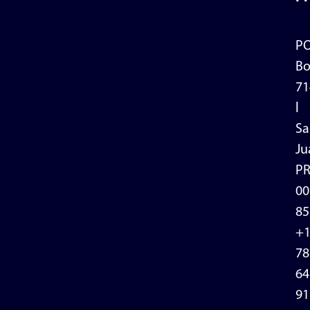
P
Bo
71
l
Sa
Ju
P
00
85
+
78
64
91