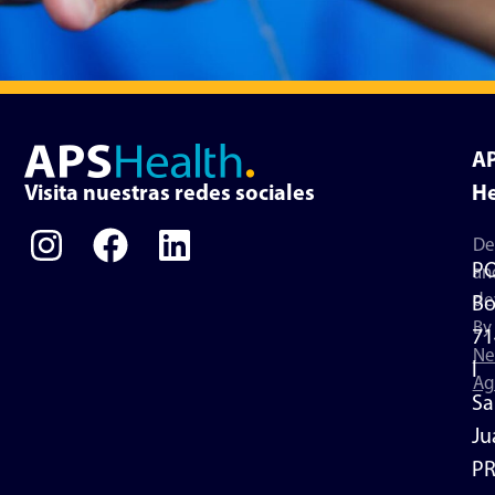
A
Visita nuestras redes sociales
He
De
P
an
de
Bo
By
71
Ne
l
Ag
Sa
Ju
P