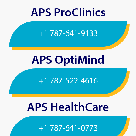
APS ProClinics
+1 787-641-9133
APS OptiMind
+1 787-522-4616
APS HealthCare
+1 787-641-0773