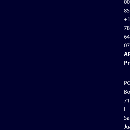
00
85
+
78
64
07
A
Pr
P
Bo
71
l
Sa
Ju