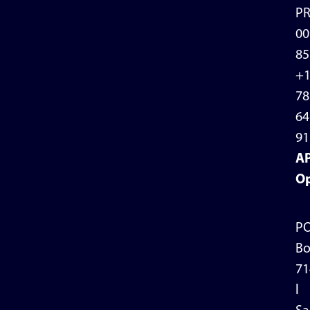
P
00
85
+
78
64
91
A
Op
P
Bo
71
l