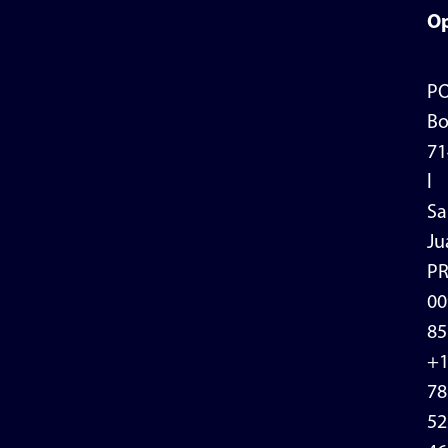
Op
P
Bo
71
l
Sa
Ju
P
00
85
+
78
52