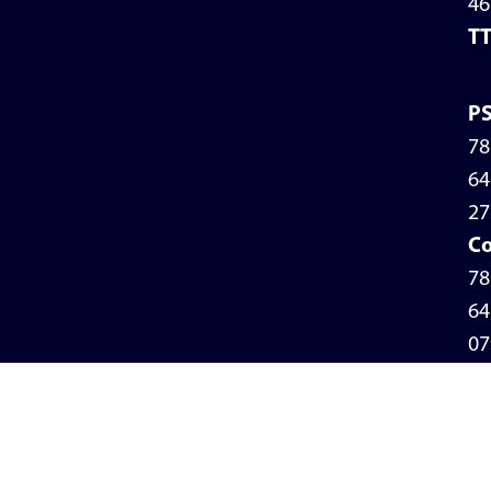
46
T
P
78
64
27
Co
78
64
07
Po
de
pr