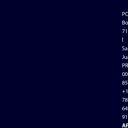
P
Bo
71
l
Sa
Ju
P
00
85
+
78
64
91
A