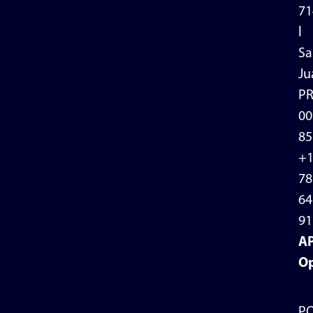
71
l
Sa
Ju
P
00
85
+
78
64
91
A
Op
P