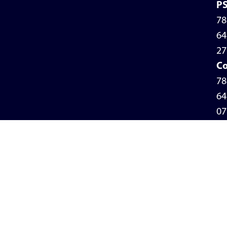
P
78
64
27
Co
78
64
07
Po
de
pr