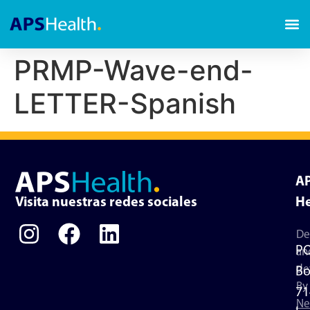
PRMP-Wave-end-
LETTER-Spanish
A
Visita nuestras redes sociales
He
De
P
an
de
Bo
By
71
Ne