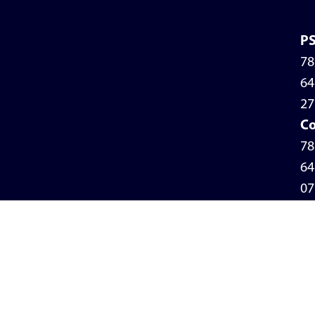
P
78
64
27
Co
78
64
07
Po
de
pr