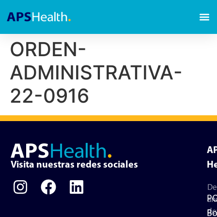
ORDEN-
ADMINISTRATIVA-
22-0916
A
Visita nuestras redes sociales
He
De
P
an
de
Bo