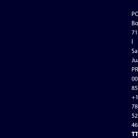
P
Bo
71
l
Sa
Ju
P
00
85
+
78
52
46
T