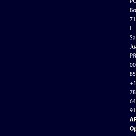
P
Bo
71
l
Sa
Ju
P
00
85
+
78
64
91
A
Op