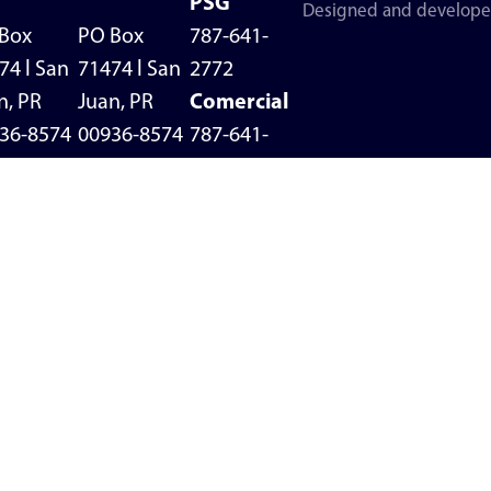
PSG
Designed and develop
Box
PO Box
787-641-
74 l San
71474 l San
2772
n, PR
Juan, PR
Comercial
36-8574
00936-8574
787-641-
787-641-
+1 787-522-
0791
3
4616
Políticas de
privacidad