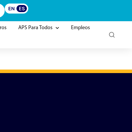
EN
ES
ros
APS Para Todos
Empleos