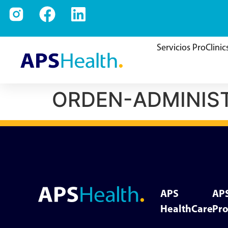
Servicios ProClinic
ORDEN-ADMINIST
APS
AP
HealthCare
Pro