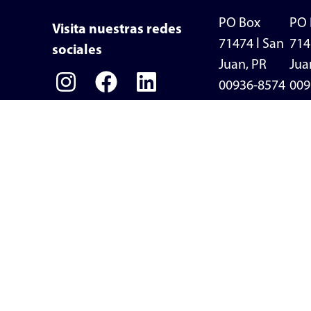
PO Box
PO 
Visita nuestras redes
71474 l San
714
sociales
Juan, PR
Jua
00936-8574
009
+1 787-641-
+1 
0773
913