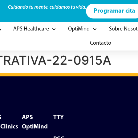
Programar cita
s
APS Healthcare
OptiMind
Sobre Nosot
Contacto
RATIVA-22-0915A
S
APS
TTY
Clinics
OptiMind