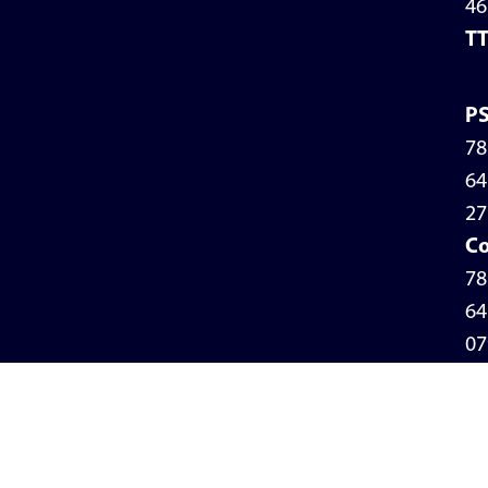
46
T
P
78
64
27
Co
78
64
07
Po
de
pr