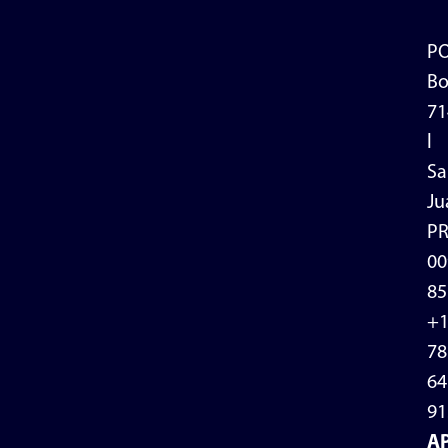
P
Bo
71
l
Sa
Ju
P
00
85
+
78
64
91
A