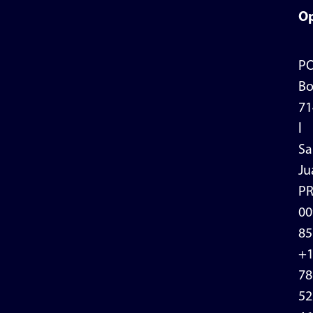
Op
P
Bo
71
l
Sa
Ju
P
00
85
+
78
52