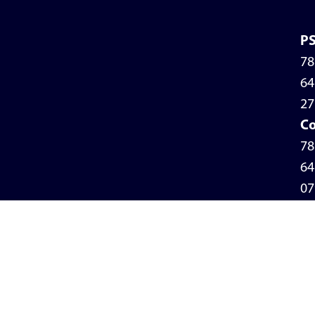
P
78
64
27
Co
78
64
07
Po
de
pr