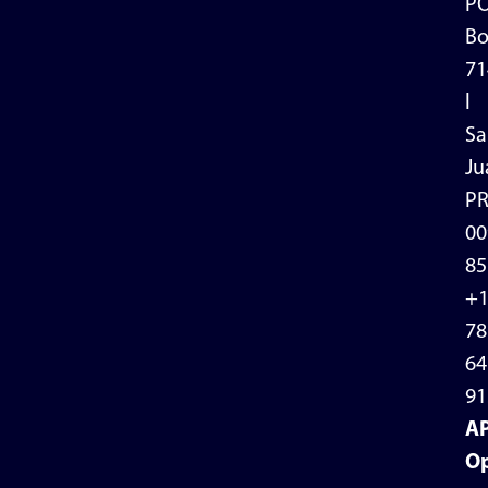
P
Bo
71
l
Sa
Ju
P
00
85
+
78
64
91
A
Op