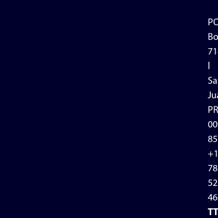
P
Bo
71
l
Sa
Ju
P
00
85
+
78
52
46
T