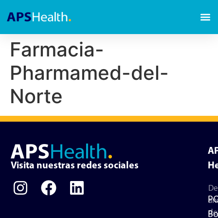
Farmacia-
Pharmamed-del-
Norte
A
Visita nuestras redes sociales
He
De
P
an
de
Bo