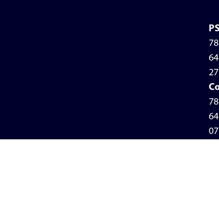
P
78
64
27
Co
78
64
07
Po
de
pr