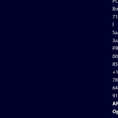
P
Bo
71
l
Sa
Ju
P
00
85
+
78
64
91
A
Op