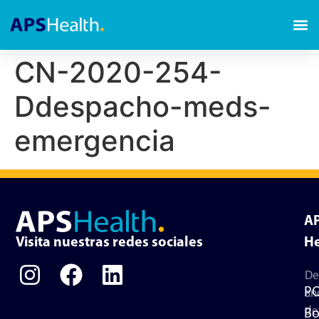
CN-2020-254-
Ddespacho-meds-
emergencia
A
Visita nuestras redes sociales
He
De
P
an
de
Bo