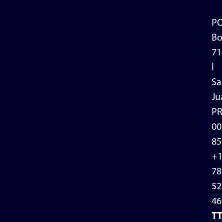
P
Bo
71
l
Sa
Ju
P
00
85
+
78
52
46
T