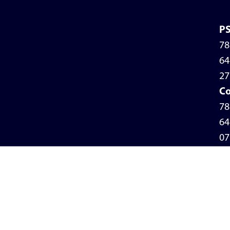
P
78
64
27
Co
78
64
07
Po
de
pr