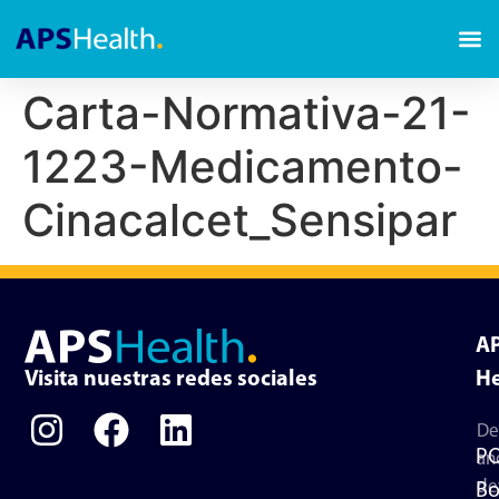
Carta-Normativa-21-
1223-Medicamento-
Cinacalcet_Sensipar
A
Visita nuestras redes sociales
He
De
P
an
de
Bo