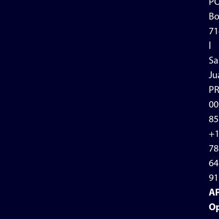
P
Bo
71
l
Sa
Ju
P
00
85
+
78
64
91
A
Op