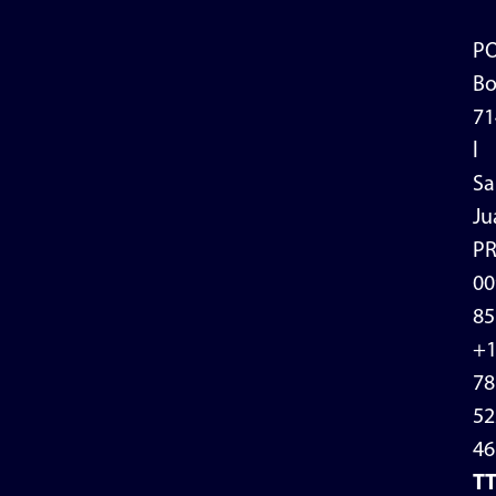
P
Bo
71
l
Sa
Ju
P
00
85
+
78
52
46
T